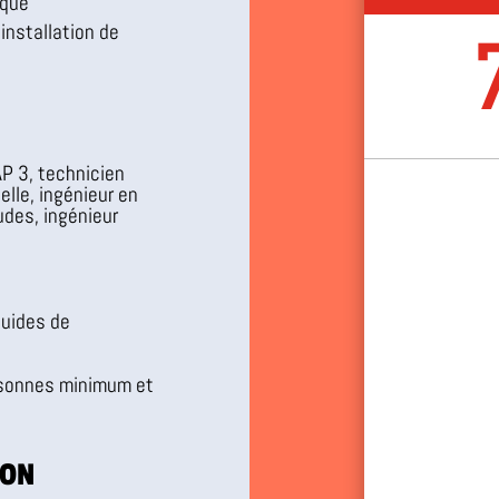
ique
installation de
P 3, technicien
lle, ingénieur en
udes, ingénieur
luides de
sonnes minimum et
ION