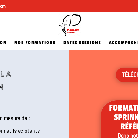
com
ION
NOS FORMATIONS
DATES SESSIONS
ACCOMPAGN
 LA
TÉLÉC
N
FORMATI
SPRINK
en mesure de :
RÉFÉ
ormatifs existants
Dans not