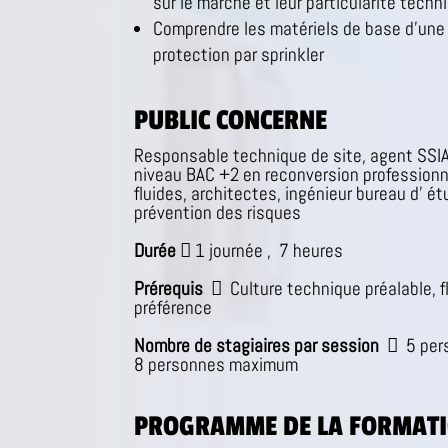
sur le marché et leur particularité techn
Comprendre les matériels de base d’une 
protection par sprinkler
PUBLIC CONCERNE
Responsable technique de site, agent SSIA
niveau BAC +2 en reconversion professionne
fluides, architectes, ingénieur bureau d’ ét
prévention des risques
Durée

1 journée ,
7 heures
Prérequis

Culture technique préalable, f
préférence
Nombre de stagiaires
par session

5 per
8 personnes maximum
PROGRAMME DE LA FORMAT